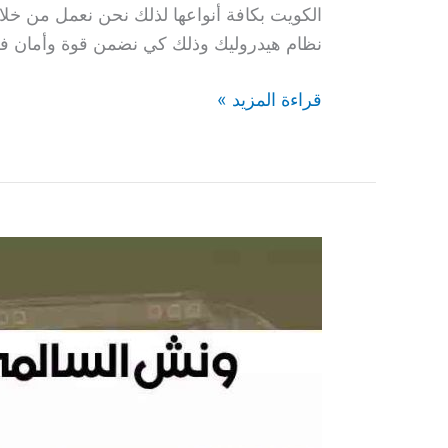
الكويت بكافة أنواعها لذلك نحن نعمل من خل
نظام هيدروليك وذلك كي نضمن قوة وأمان 
قراءة المزيد »
ونش
السالمي
66400336
افضل
ونش
بالكويت
24