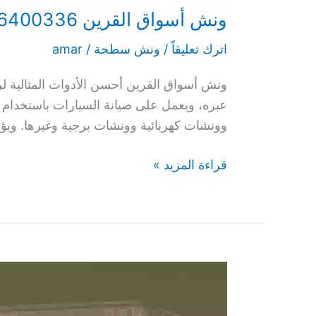
ونش أسواق القرين 66400336 رقم سطحة سيارات بالقرين
اترك تعليقاً
/
ونش سطحة
/
amar
ونش أسواق القرين أحسن الأدوات المثالية 
عبره، ويعمل على صيانة السيارات باستخدام
وونشات كهربائية وونشات برجية وغيرها. ويؤ
قراءة المزيد »
ونش
خيطان
66400336