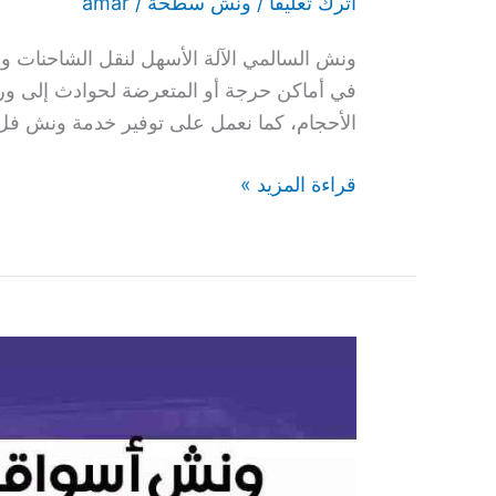
اترك تعليقاً
/
ونش سطحة
/
amar
ونش السالمي الآلة الأسهل لنقل الشاحنات وا
في أماكن حرجة أو المتعرضة لحوادث إلى ور
الأحجام، كما نعمل على توفير خدمة ونش فل
قراءة المزيد »
ونش
أسواق
القرين
66400336
رقم