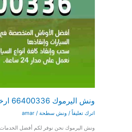
ونش اليرموك 66400336 ارخص ونش باليرموك
اترك تعليقاً
/
ونش سطحة
/
amar
ونش اليرموك نحن نوفر لكم أفضل الخدمات