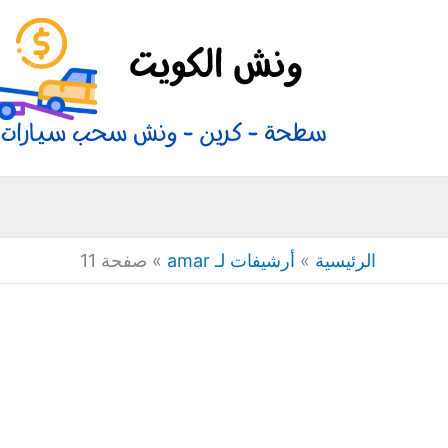
خطي
لى
لمحتوى
الرئيسية
»
أرشيفات لـ amar
»
صفحة 11