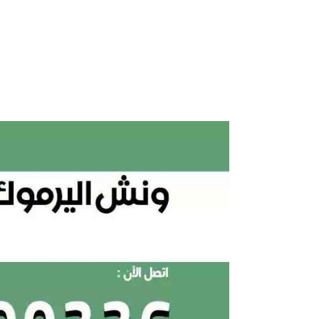
ونش
اليرموك
66400336
ارخص
ونش
باليرموك