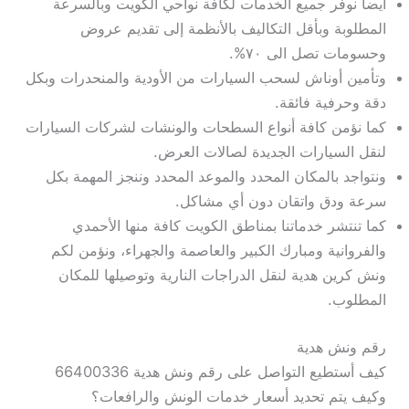
ايضا نوفر جميع الخدمات لكافة نواحي الكويت وبالسرعة
المطلوبة وبأقل التكاليف بالأنظمة إلى تقديم عروض
وحسومات تصل الى ٧٠%.
وتأمين أوناش لسحب السيارات من الأودية والمنحدرات وبكل
دقة وحرفية فائقة.
كما نؤمن كافة أنواع السطحات والونشات لشركات السيارات
لنقل السيارات الجديدة لصالات العرض.
ونتواجد بالمكان المحدد والموعد المحدد وننجز المهمة بكل
سرعة ودق واتقان دون أي مشاكل.
كما تنتشر خدماتنا بمناطق الكويت كافة منها الأحمدي
والفروانية ومبارك الكبير والعاصمة والجهراء، ونؤمن لكم
ونش كرين هدية لنقل الدراجات النارية وتوصيلها للمكان
المطلوب.
رقم ونش هدية
كيف أستطيع التواصل على رقم ونش هدية 66400336
وكيف يتم تحديد أسعار خدمات الونش والرافعات؟