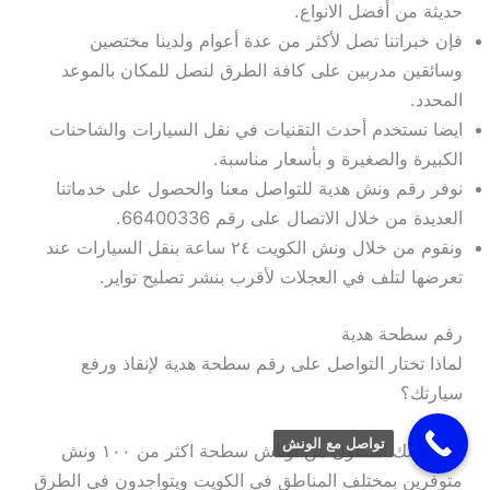
حديثة من أفضل الانواع.
فإن خبراتنا تصل لأكثر من عدة أعوام ولدينا مختصين
وسائقين مدربين على كافة الطرق لنصل للمكان بالموعد
المحدد.
ايضا نستخدم أحدث التقنيات في نقل السيارات والشاحنات
الكبيرة والصغيرة و بأسعار مناسبة.
نوفر رقم ونش هدية للتواصل معنا والحصول على خدماتنا
العديدة من خلال الاتصال على رقم 66400336.
ونقوم من خلال ونش الكويت ٢٤ ساعة بنقل السيارات عند
تعرضها لتلف في العجلات لأقرب بنشر تصليح تواير.
رقم سطحة هدية
لماذا تختار التواصل على رقم سطحة هدية لإنقاذ ورفع
سيارتك؟
تواصل مع الونش
لأننا نمتلك اسطول من اوناش سطحة اكثر من ۱۰۰ ونش
متوفرين بمختلف المناطق في الكويت ويتواجدون في الطرق