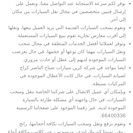
نوفر لكم سرعة الاستجابة عند التواصل معنا، ونعمل على
إرسال فنيين متخصصين في مجال نقل السيارات من مكان
إلى آخر.
ونقوم بسحب السيارات القديمة التي يريد العميل بيعها، ونقلها
إلى أقرب معارض تجارية تقوم ببيع السيارات المستعملة.
ونوفر لعملائنا أفضل الخدمات المتعلقة في مجال سحب
ونقل السيارات مهما كان نوعها أو حجمها، في حال تعرضت
السيارات الموجودة لديهم إلى عطل أو حادث مروري.
ايضا يتواجد في شركة كرين سيارات صباح الناصر كراج
لصيانة السيارات، في حال كانت الأعطال الموجودة في
المركبات بسيطة.
وبإمكان أي عميل الاتصال على شركتنا الخاصة بنقل وسحب
السيارات، في حال واجهته أي مشكلة طارئة بالسيارة
الموجودة لديه، عبر رقمنا الموجود على صفحاتنا الرسمية
66400336.
ونقوم برفع ونقل وسحب السيارات بكافة أحجامها، رانج
روفر، تويوتا كورولا، اودي، مرسيدس، جي كلاس، وكافة أنواع