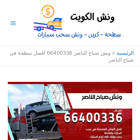
خطي
Main
لى
Menu
لمحتوى
الرئيسية
»
ونش صباح الناصر 66400336 افضل سطحة في
صباح الناصر