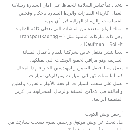
نتخذ دائماً تدابير السلامة للحفاظ على أمان السيارة وسلامة
العمال كارتداء القفازات والربط السيارة بإحكام وفحص
الحساسات والوسائد الهوائية قبل أي مهمة.
نمتلك أنواع متعددة من الونشات التي تغطي كافة الطلبات
وهي ذات ماركات عالمية مثل ( Transportkaenag –
Kaufman – Roll-it ).
لدينا بنشر متنقل خاص بشركتنا للقيام بأعمال الصيانة
السريعة وهو مرافق لجميع الونشات التي نمتلكها.
يعمل معنا أفضل الفنيين والمهندسين الخبراء بهذا المجال،
كما أننا نمتلك كهربائي سيارات وميكانيكي سيارات.
نعمل على سحب السيارات الواقعة بالأنهار والغارزة بالطين
والعالقة في الأماكن الضيقة والرمال الصحراوية في كرين
المنطقة الرابعة.
أرخص ونش الكويت
هل تبحث عن ونش موثوق ورخيص ليقوم بسحب سيارتك من
الطريق بعد أن توقفت فجأة؟