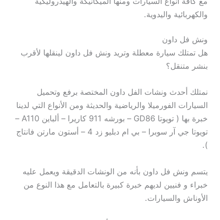
مع كافة أنواع السيارات ومنها الميكانيكة والهيدروليكية
والكهربائية واليدوية.
ونش فل داون
هل تمتلك سيارة معطلة وتريد ونش فل داون لينقلها لأقرب
بنشر متنقل؟
نمتلك أحدث ونشات الفل داون المختصة برفع وتحميل
السيارات الفورميلا والرياضية والحديثة ومن الأنواع التي لدينا
خبرة بها ( تويوتا GD86 – بورشه 911 كاريرا – ألباين A110 –
تويوتا جي آر سوبرا – بي ام دبليو زد 4 – أستون مارتن فانتاج
).
يتسم ونش فل داون بأنه من الونشات الدقيقة ويعمل عليه
خبراء و فنيين لديهم خبرة كبيرة بالتعامل مع هذا النوع من
الأوناش والسيارات.