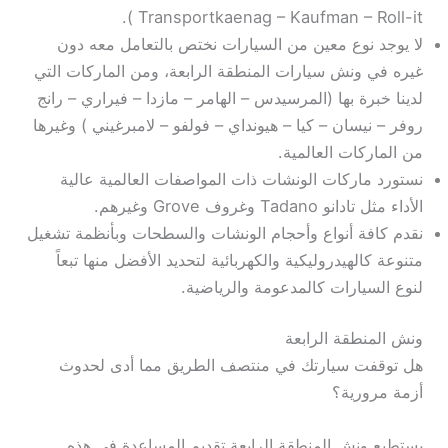
Transportkaenag – Kaufman – Roll-it ).
لا يوجد نوع معين من السيارات نختص بالتعامل معه دون
غيره في ونش سيارات المنطقة الرابعة، ومن الماركات التي
لدينا خبرة بها (المرسيدس – الهامر – مازدا – فيراري – رانج
روفر – نيسان – كيا – هيونداي – فولفو – لامبرغيني ) وغيرها
من الماركات العالمية.
نستورد ماركات الونشات ذات المواصفات العالمية عالية
الأداء مثل تادانو Tadano وغروف Grove وغيرهم.
نقدم كافة أنواع وأحجام الونشات والسطحات وبأنظمة تشغيل
متنوعة كالهيدروليكية والكهربائية لتحديد الأفضل منها تبعاً
لنوع السيارات كالمدعومة والرياضية.
ونش المنطقة الرابعة
هل توقفت سيارتك في منتصف الطريق مما أدى لحدوث
أزمة مرورية؟
يستطيع ونش المنطقة الرابعة تقديم المساعدة في هذه