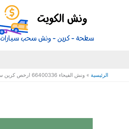
خطي
لى
لمحتوى
الرئيسية
»
ونش الفيحاء 66400336 ارخص كرين سيارات بالكويت