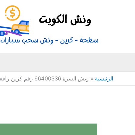
خطي
لى
لمحتوى
الرئيسية
»
ونش السرة 66400336 رقم كرين رافعة سيارات رياضية