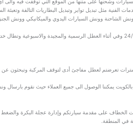
سيارات وشحنها على متنها من الموقع التي توقفت فيه والى أي
ت الفنية مثل تبديل تواير وتبديل البطاريات التالفة وتعبئة ال
 ونش الشاحنة وونش السيارات اليدوي والميكانيكي وونش الجن
نلتزم في تقديم خدماتنا حيث نتواجد لأجلكم 24/7 وفي أثناء العطل الرسمية والمجيدة و
ترات تعرضتم لعطل مفاجئ أدى لتوقف المركبة وتبحثون عن 
لكويت يمكننا الوصول الى جميع العملاء حيث نقوم بارسال ونش 
ط تثبيت الخطاف على مقدمة سيارتكم وإدارة عجلة البكرة والض
 في المنطقة.