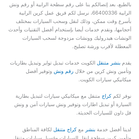
بالطبع، بعد إتصالكم بنا على رقم سطحة الرابية أو رقم ونش
الرابية 66400336، نرسل لكم فريق عمل كرين الرابية
بأسرع وقت ممكن، وذلك لنقل وسحب السيارات بمختلف
أحجامها، ونقدم خدمات أيضا بإستخدام أفضل التقنيات وأحدث
الونشات هيدروليك وونشات مزدوجة لسحب السيارات
المعطلة لأقرب ورشة تصليح.
يقدم
بنشر متنقل
الكويت خدمات تبديل تواير وتبديل بطاريات
وتأمين ونش كرين من خلال
رقم ونش
وتوفير أفضل
ميكانيكي سيارات الكويت.
نوفر لكم
كراج
متنقل مع ميكانيكي سيارات لتبديل بطارية
السيارة أو تبديل اطارات وتوفير ونش سيارات آمن و ونش
فل داون للسيارات الحديثة.
لدينا أفضل خدمة
بنشر
مع
كراج متنقل
لكافة المناطق
وتأمين كرين سطحة لنقل السيارات وغسيل سيارات متنقل