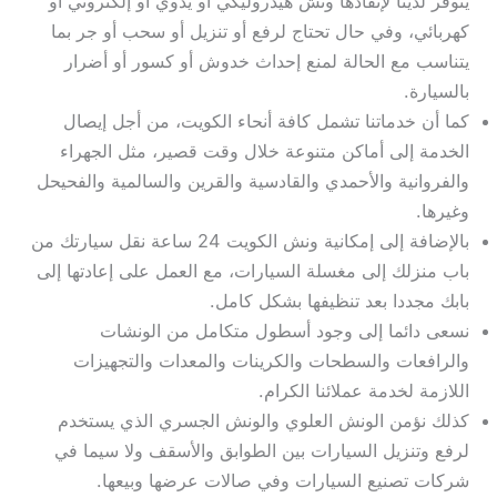
يتوفر لدينا لإنقاذها ونش هيدروليكي أو يدوي أو إلكتروني أو
كهربائي، وفي حال تحتاج لرفع أو تنزيل أو سحب أو جر بما
يتناسب مع الحالة لمنع إحداث خدوش أو كسور أو أضرار
بالسيارة.
كما أن خدماتنا تشمل كافة أنحاء الكويت، من أجل إيصال
الخدمة إلى أماكن متنوعة خلال وقت قصير، مثل الجهراء
والفروانية والأحمدي والقادسية والقرين والسالمية والفحيحل
وغيرها.
بالإضافة إلى إمكانية ونش الكويت 24 ساعة نقل سيارتك من
باب منزلك إلى مغسلة السيارات، مع العمل على إعادتها إلى
بابك مجددا بعد تنظيفها بشكل كامل.
نسعى دائما إلى وجود أسطول متكامل من الونشات
والرافعات والسطحات والكرينات والمعدات والتجهيزات
اللازمة لخدمة عملائنا الكرام.
كذلك نؤمن الونش العلوي والونش الجسري الذي يستخدم
لرفع وتنزيل السيارات بين الطوابق والأسقف ولا سيما في
شركات تصنيع السيارات وفي صالات عرضها وبيعها.