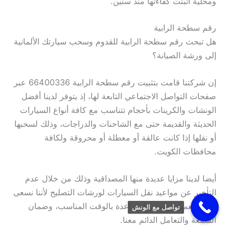
ومحلية أثبتت كفاءتها منذ سنين.
رقم سطحة الرابية
هل تبحث رقم سطحة الرابية للقدوم وسحب سيارتك الألمانية
إلى ورشة الصيانة؟
إن شركتنا قامت بتثبيت رقم سطحة الرابية 66400336 عبر
صفحات التواصل الاجتماعي التابعة لها، إذ يتوفر لدينا أفضل
الونشات والكرينات بأحجام تتناسب مع كافة أنواع السيارات
الحديثة والقديمة حتى مع الشاحنات والدراجات، وذلك لسحبها
أو نقلها إذا كانت عالقة أو معطلة أو محروقة ولكافة
محافظات الكويت.
أيضا لدينا مزايا عديدة منها المصداقية وذلك من خلال عدم
التأخير عن مواعيد نقل السيارات لورشات التصليح لأننا نسعى
لرضا العميل وتقديم المساعدة بالوقت المناسب، وضمان
تواصل مع الونش
السمعة والتعامل الدائم معنا.