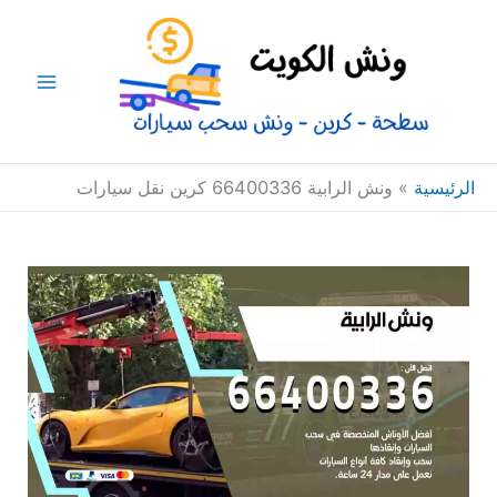
خطي
Main
لى
Menu
لمحتوى
الرئيسية
»
ونش الرابية 66400336 كرين نقل سيارات