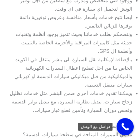
ووجود فني متخصص ومدرب مع سائقين من أجل توفير
الونش لتحميل اي سيارة في اي وقت.
ايضا نتيح خدمات بأسعار منافسة وعروض توفيرية دائمة
نوفرها للزبائن الدائمين.
وننصحكم بطلب خدماتنا بحيث تتميز بوجود أنظمة وتقنيات
حديثة مثل كاميرات المراقبة والأحزمة الخاصة بالتثبيت
وأنظمة ال GPS.
بالإضافة لإمكانية نقل السيارة الى بنشر متنقل في الكويت
الخاص بنا من اجل تصليح اعطال السيارات الكهربائية
والميكانيكية من قبل ميكانيكي سيارات الدسمة او كهربائي
سيارات متنقل الدسمة.
ويمكننا تقديم خدمات أخرى ضمن البنشر مثل خدمات تظليل
زجاج سيارات، تبديل بطارية السيارة، مع تبديل تواير الدسمة
وفحص دوزان السيارة وتأمين قطع غيار سيارات.
سطحة سيارات الدسمة
تواصل مع الونش
ما هي المميزات المتاحة في سطحة سيارات الدسمة؟