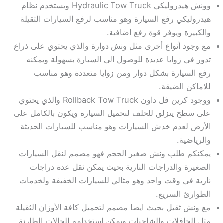
وونش هيدروليكي Hydraulic Tow Truck ويستخدم نظام
هيدروليكي رفع السيارة وهو مناسب لرفع السيارات الثقيلة
والكبيرة ويوفر قوة رفع اضافية.
مع وجود أنواع أخرى مثل ونش دوارة والذي يحتوي على ذراع
تدور في زوايا عديدة للوصول الى السيارة بسهولة ويمكنه
رفع السيارة بشكل دوار ومن زوايا متعددة وهو مناسب
للاماكن الضيقة.
ووجود كرين فل داون Rollback Tow Truck والذي يحتوي
على سطح ينزلق للخلف لتحميل السيارة ويكون بالكامل على
الأرض لعدم خدش السيارات وهو مناسب للسيارات الحديثة
والرياضية.
يمكنكم طلب ونش صغير الحجم فهو مصمم لنقل السيارات
الصغيرة والدراجات النارية بحيث يمكن نقل عدة دراجات
نارية في وقت واحد وهو مثالي للسيارات الخفيفة ولخدمات
الطوارئ السريع.
مع ونش ثقيل بحيث ايضا مصمم لتحميل كافة الأوزان الثقيلة
مثل الحافلات والشاحنات ويمكن استخدامه للحالات الطارئة.