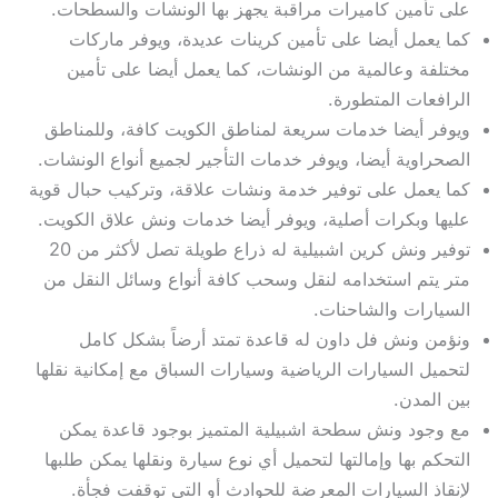
على تأمين كاميرات مراقبة يجهز بها الونشات والسطحات.
كما يعمل أيضا على تأمين كرينات عديدة، ويوفر ماركات
مختلفة وعالمية من الونشات، كما يعمل أيضا على تأمين
الرافعات المتطورة.
ويوفر أيضا خدمات سريعة لمناطق الكويت كافة، وللمناطق
الصحراوية أيضا، ويوفر خدمات التأجير لجميع أنواع الونشات.
كما يعمل على توفير خدمة ونشات علاقة، وتركيب حبال قوية
عليها وبكرات أصلية، ويوفر أيضا خدمات ونش علاق الكويت.
توفير ونش كرين اشبيلية له ذراع طويلة تصل لأكثر من 20
متر يتم استخدامه لنقل وسحب كافة أنواع وسائل النقل من
السيارات والشاحنات.
ونؤمن ونش فل داون له قاعدة تمتد أرضاً بشكل كامل
لتحميل السيارات الرياضية وسيارات السباق مع إمكانية نقلها
بين المدن.
مع وجود ونش سطحة اشبيلية المتميز بوجود قاعدة يمكن
التحكم بها وإمالتها لتحميل أي نوع سيارة ونقلها يمكن طلبها
لإنقاذ السيارات المعرضة للحوادث أو التي توقفت فجأة.