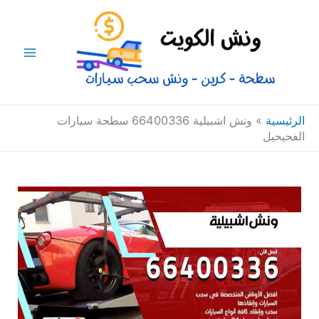
خطي
Main
لى
Menu
لمحتوى
الرئيسية
»
ونش اشبيلية 66400336 سطحة سيارات
الفحيحيل