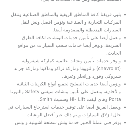
يلبي فريقنا كافة المناطق الريفية والمناطق الصناعية وننقل
المركبات التجارية و الصناعية ونؤمن افضل ونش لنقل
السيارات المتعطلة والمصدومة أيضا.
ونعمل أيضا على تأمين خدمات الونشات لكافة الطرق
السريعة، ونوفر أيضا خدمات سحب السيارات من مواقع
الحادث.
ونوفر خدمات تأمين ونشات عالمية كماركة شيفروليه
(chevrolet) والتويوتا وماركة تراكو وماكيتا وماركة جراند
شيروكي وفورد ورانجلر وغيرها.
ونؤمن أيضا خدمات التصليح لجميع أنواع الكرينات الثنائية
والأحادية، ونعمل على تأمين ونشات سيفتي Safety والبورتا
Porta وهاي ليفت Hi- Lift وسميث Smith.
ويعمل الفريق أيضا على توفير خدمات استرجاع السيارات في
حال انزلاق السيارات ويتم ذلك عبر أفضل الونشات.
يوفر فني عملنا الخبير خدمة ونش سطحة اشبيلية و ونش