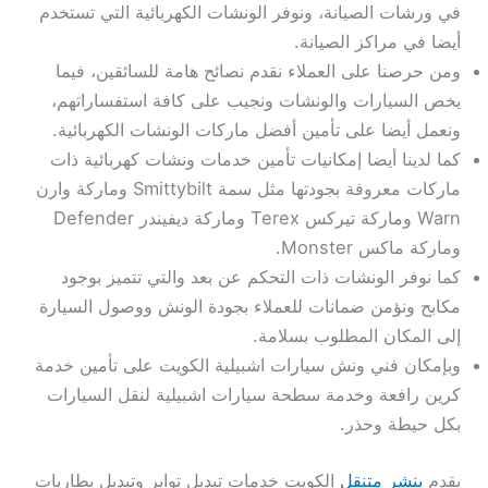
في ورشات الصيانة، ونوفر الونشات الكهربائية التي تستخدم
أيضا في مراكز الصيانة.
ومن حرصنا على العملاء نقدم نصائح هامة للسائقين، فيما
يخص السيارات والونشات ونجيب على كافة استفساراتهم،
ونعمل أيضا على تأمين أفضل ماركات الونشات الكهربائية.
كما لدينا أيضا إمكانيات تأمين خدمات ونشات كهربائية ذات
ماركات معروفة بجودتها مثل سمة Smittybilt وماركة وارن
Warn وماركة تيركس Terex وماركة ديفيندر Defender
وماركة ماكس Monster.
كما نوفر الونشات ذات التحكم عن بعد والتي تتميز بوجود
مكابح ونؤمن ضمانات للعملاء بجودة الونش ووصول السيارة
إلى المكان المطلوب بسلامة.
وبإمكان فني ونش سيارات اشبيلية الكويت على تأمين خدمة
كرين رافعة وخدمة سطحة سيارات اشبيلية لنقل السيارات
بكل حيطة وحذر.
يقدم
بنشر متنقل
الكويت خدمات تبديل تواير وتبديل بطاريات