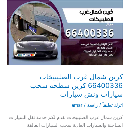
كرين
شمال
غرب
الصليبيخات
66400336
كرين
سطحة
سحب
سيارات
ونش
كرين شمال غرب الصليبيخات
سيارات
66400336 كرين سطحة سحب
سيارات ونش سيارات
اترك تعليقاً
/
رافعة
/
amar
كرين شمال غرب الصليبيخات نقدم لكم خدمة نقل السيارات
الشاحنة والسيارات العادية سحب السيارات العالقة