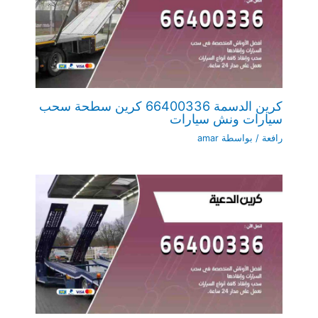
كرين الدسمة 66400336 كرين سطحة سحب
سيارات ونش سيارات
رافعة
/ بواسطة
amar