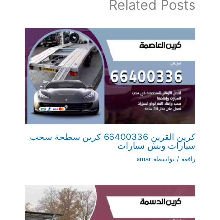
Related Posts
كرين القرين 66400336 كرين سطحة سحب
سيارات ونش سيارات
رافعة
/ بواسطة
amar