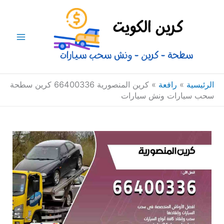
خطي
Main
لى
Menu
لمحتوى
الرئيسية
»
رافعة
»
كرين المنصورية 66400336 كرين سطحة
سحب سيارات ونش سيارات