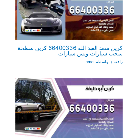
كرين سعد العبد الله 66400336 كرين سطحة
سحب سيارات ونش سيارات
رافعة
/ بواسطة
amar