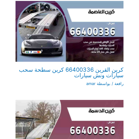
كرين القرين 66400336 كرين سطحة سحب
سيارات ونش سيارات
رافعة
/ بواسطة
amar