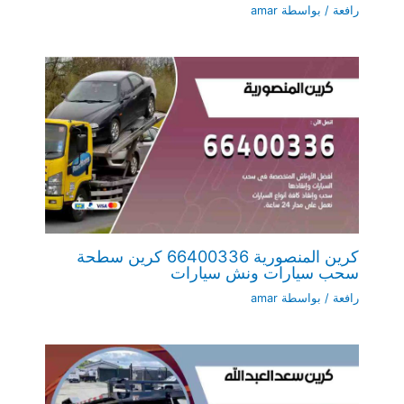
رافعة
/ بواسطة
amar
كرين المنصورية 66400336 كرين سطحة
سحب سيارات ونش سيارات
رافعة
/ بواسطة
amar