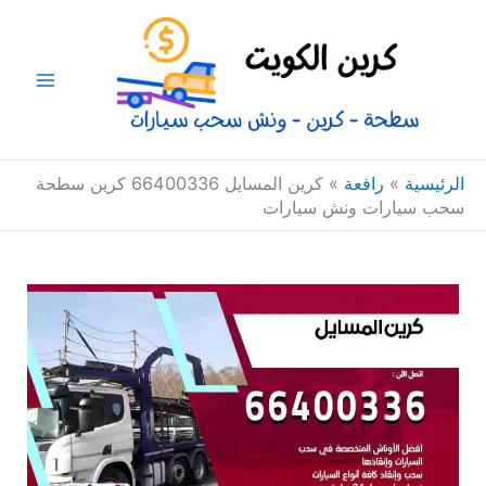
خطي
Main
لى
Menu
لمحتوى
الرئيسية
»
رافعة
»
كرين المسايل 66400336 كرين سطحة
سحب سيارات ونش سيارات