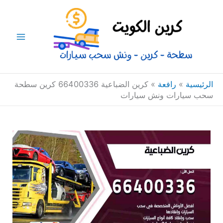
خطي
Main
لى
Menu
لمحتوى
الرئيسية
»
رافعة
»
كرين الضباعية 66400336 كرين سطحة
سحب سيارات ونش سيارات