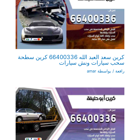
كرين سعد العبد الله 66400336 كرين سطحة
سحب سيارات ونش سيارات
رافعة
/ بواسطة
amar