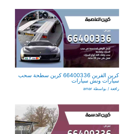
كرين القرين 66400336 كرين سطحة سحب
سيارات ونش سيارات
رافعة
/ بواسطة
amar