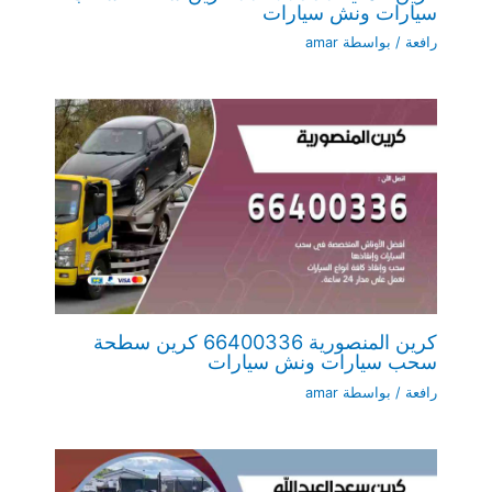
سيارات ونش سيارات
رافعة
/ بواسطة
amar
كرين المنصورية 66400336 كرين سطحة
سحب سيارات ونش سيارات
رافعة
/ بواسطة
amar