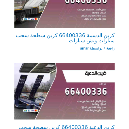
كرين الدسمة 66400336 كرين سطحة سحب
سيارات ونش سيارات
رافعة
/ بواسطة
amar
كرين الدعية 66400336 كرين سطحة سحب