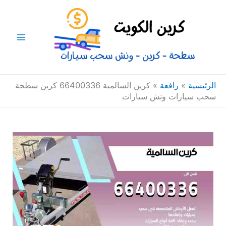
خطي
Main
لى
Menu
لمحتوى
الرئيسية
»
رافعة
»
كرين السالمية 66400336 كرين سطحة
سحب سيارات ونش سيارات