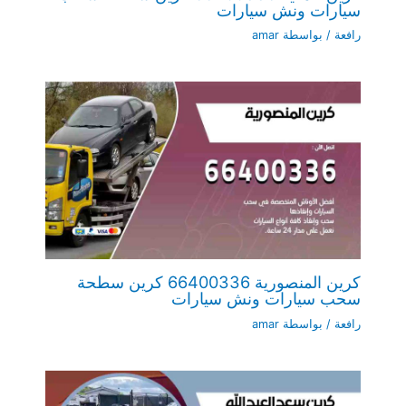
سيارات ونش سيارات
رافعة
/ بواسطة
amar
كرين المنصورية 66400336 كرين سطحة
سحب سيارات ونش سيارات
رافعة
/ بواسطة
amar