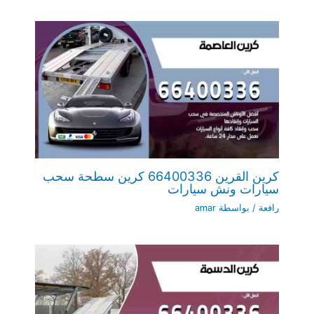
كرين القرين 66400336 كرين سطحة سحب
سيارات ونش سيارات
رافعة
/ بواسطة
amar