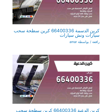
كرين الدسمة 66400336 كرين سطحة سحب
سيارات ونش سيارات
رافعة
/ بواسطة
amar
كرين الدعية 66400336 كرين سطحة سحب