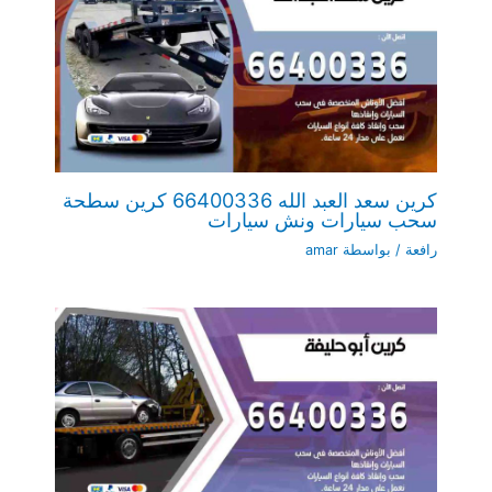
كرين سعد العبد الله 66400336 كرين سطحة
سحب سيارات ونش سيارات
رافعة
/ بواسطة
amar