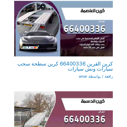
كرين القرين 66400336 كرين سطحة سحب
سيارات ونش سيارات
رافعة
/ بواسطة
amar