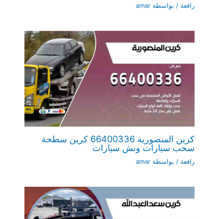
رافعة
/ بواسطة
amar
كرين المنصورية 66400336 كرين سطحة
سحب سيارات ونش سيارات
رافعة
/ بواسطة
amar