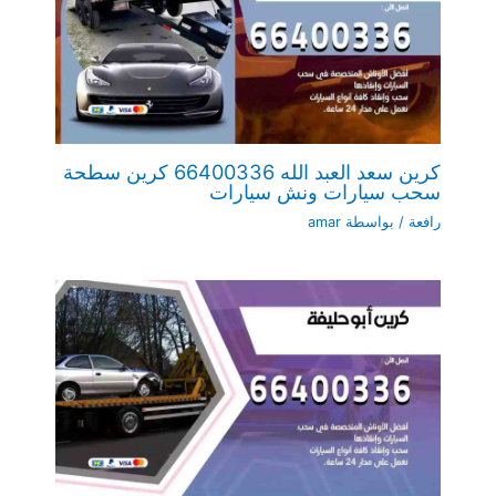
كرين سعد العبد الله 66400336 كرين سطحة
سحب سيارات ونش سيارات
رافعة
/ بواسطة
amar