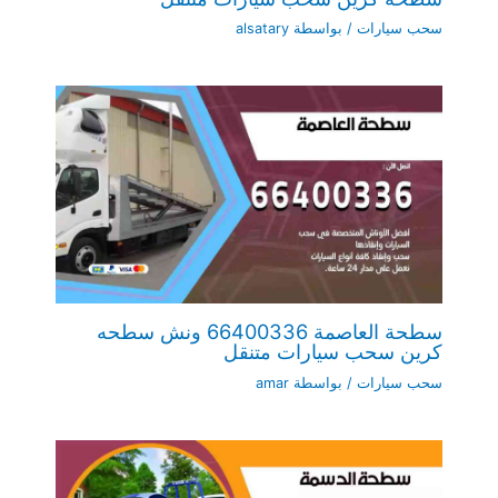
سحب سيارات
/ بواسطة
alsatary
سطحة العاصمة 66400336 ونش سطحه
كرين سحب سيارات متنقل
سحب سيارات
/ بواسطة
amar