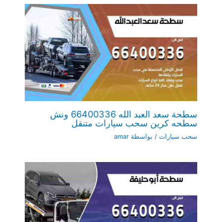
سطحة سعد العبد الله 66400336 ونش
سطحه كرين سحب سيارات متنقل
سحب سيارات
/ بواسطة
amar