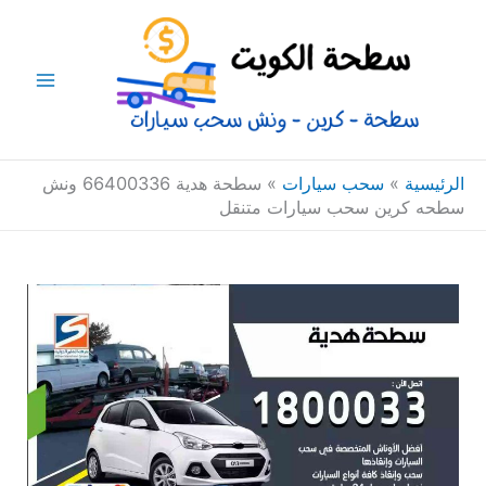
خطي
Main
لى
Menu
لمحتوى
الرئيسية
»
سحب سيارات
»
سطحة هدية 66400336 ونش
سطحه كرين سحب سيارات متنقل