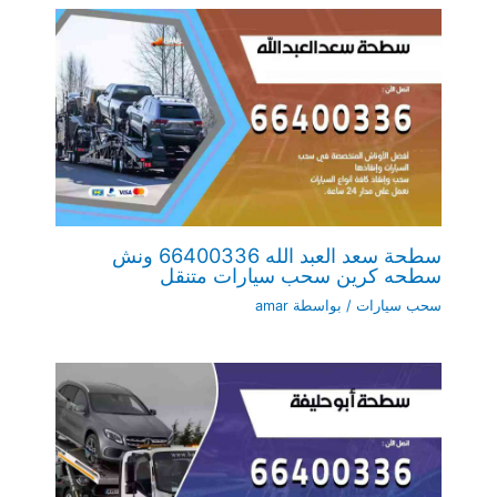
سطحة سعد العبد الله 66400336 ونش
سطحه كرين سحب سيارات متنقل
سحب سيارات
/ بواسطة
amar