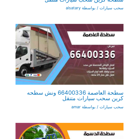
سحب سيارات
/ بواسطة
alsatary
سطحة العاصمة 66400336 ونش سطحه
كرين سحب سيارات متنقل
سحب سيارات
/ بواسطة
amar