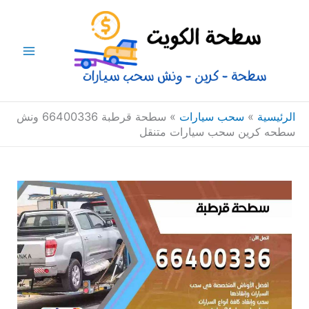
خطي
Main
لى
Menu
لمحتوى
الرئيسية
»
سحب سيارات
»
سطحة قرطبة 66400336 ونش
سطحه كرين سحب سيارات متنقل