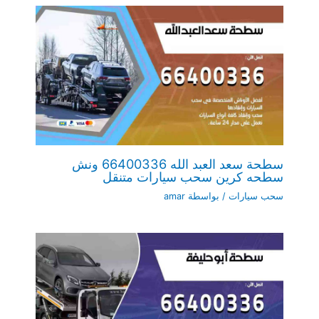
سطحة سعد العبد الله 66400336 ونش
سطحه كرين سحب سيارات متنقل
سحب سيارات
/ بواسطة
amar