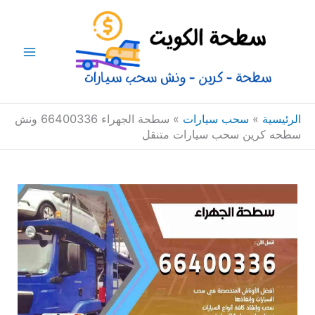
خطي
Main
لى
Menu
لمحتوى
الرئيسية
»
سحب سيارات
»
سطحة الجهراء 66400336 ونش
سطحه كرين سحب سيارات متنقل